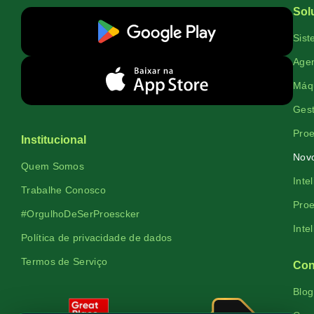
Sol
Sist
Agen
Máqu
Gest
Proe
Institucional
Novo
Quem Somos
Inte
Trabalhe Conosco
Proe
#OrgulhoDeSerProescker
Inte
Política de privacidade de dados
Termos de Serviço
Con
Blog