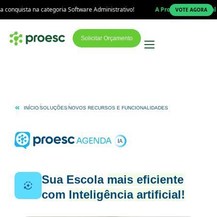
a na categoria Software Administrativo!
A Proesc está na final do Prêmi
VOTE AGORA
Solicitar Orçamento
INÍCIO
SOLUÇÕES
NOVOS RECURSOS E FUNCIONALIDADES
Sua Escola
mais eficiente
com
Inteligência artificial!